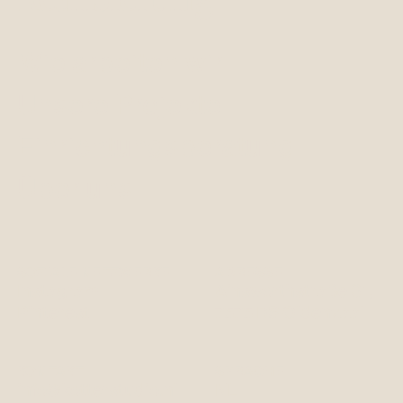
Wie arbeiten wir
Unsere Projekte
Einrichtungsberatung
Über uns
SOZIALE NETZWERKE
ADRESSE
Instagram
Ainsworthstraße 31,
Pinterest
7575 BS Oldenzaal
KONTAKT
SPRACHE
info@kotterstudio.nl
NL