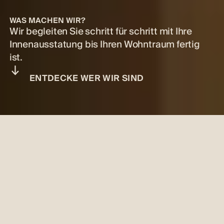
WAS MACHEN WIR?
Wir begleiten Sie schritt für schritt mit Ihre
Innenausstatung bis Ihren Wohntraum fertig
ist.
E
N
T
D
E
C
K
E
W
E
R
W
I
R
S
I
N
D