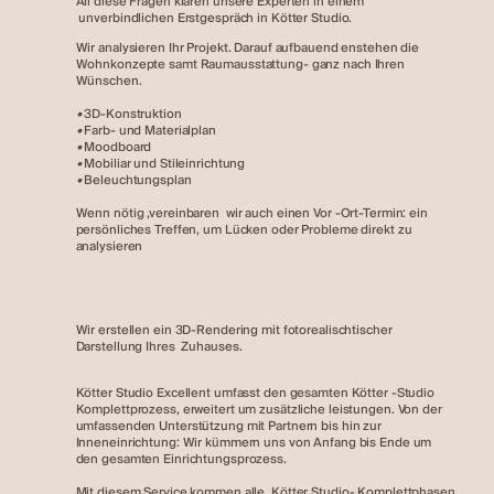
All diese Fragen klären unsere Experten in einem
unverbindlichen Erstgespräch in Kötter Studio.
Wir analysieren Ihr Projekt. Darauf aufbauend enstehen die
Wohnkonzepte samt Raumausstattung- ganz nach Ihren
Wünschen.
•
3D-Konstruktion
•
Farb- und Materialplan
•
Moodboard
•
Mobiliar und Stileinrichtung
•
Beleuchtungsplan
Wenn nötig ,vereinbaren wir auch einen Vor -Ort-Termin: ein
persönliches Treffen, um Lücken oder Probleme direkt zu
analysieren
Wir erstellen ein 3D-Rendering mit fotorealischtischer
Darstellung Ihres Zuhauses.
Kötter Studio Excellent umfasst den gesamten Kötter -Studio
Komplettprozess, erweitert um zusätzliche leistungen. Von der
umfassenden Unterstützung mit Partnern bis hin zur
Inneneinrichtung: Wir kümmern uns von Anfang bis Ende um
den gesamten Einrichtungsprozess.
Mit diesem Service kommen alle Kötter Studio- Komplettphasen