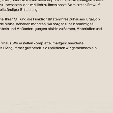
 gefällt, oder Sie wissen überhaupt nicht, wo Sie anfangen sollen.
 zu übersetzen, das wirklich zu Ihnen passt. Vom ersten Entwurf
ollständiger Entlastung.
, Ihren Stil und die Funktionalitäten Ihres Zuhauses. Egal, ob
ende Möbel behalten möchten, wir sorgen für ein stimmiges
Möbeln und Maßanfertigungen bis hin zu Farben, Materialien und
n hinaus. Wir erstellen komplette, maßgeschneiderte
Living immer griffbereit. So realisieren wir gemeinsam ein