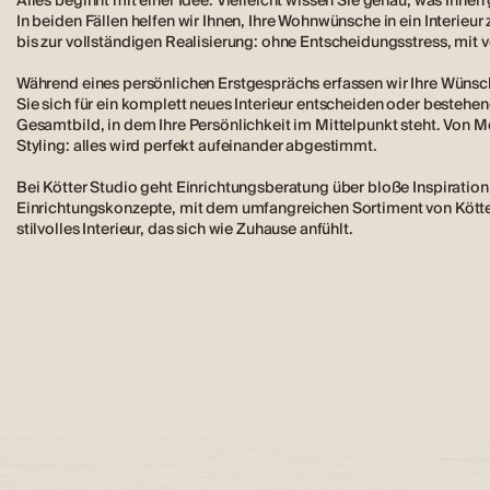
Alles beginnt mit einer Idee. Vielleicht wissen Sie genau, was Ihnen
In beiden Fällen helfen wir Ihnen, Ihre Wohnwünsche in ein Interieur
bis zur vollständigen Realisierung: ohne Entscheidungsstress, mit v
Während eines persönlichen Erstgesprächs erfassen wir Ihre Wünsche
Sie sich für ein komplett neues Interieur entscheiden oder besteh
Gesamtbild, in dem Ihre Persönlichkeit im Mittelpunkt steht. Von 
Styling: alles wird perfekt aufeinander abgestimmt.
Bei Kötter Studio geht Einrichtungsberatung über bloße Inspiratio
Einrichtungskonzepte, mit dem umfangreichen Sortiment von Kötter 
stilvolles Interieur, das sich wie Zuhause anfühlt.