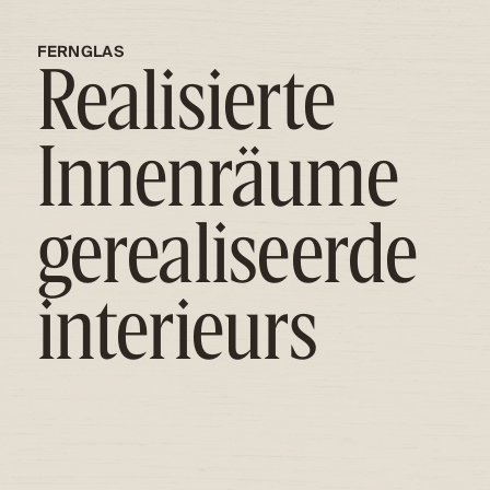
FERNGLAS
Realisierte
Innenräume
gerealiseerde
interieurs
Van donkere woning naar warm
familiehuis
ENSCHEDE