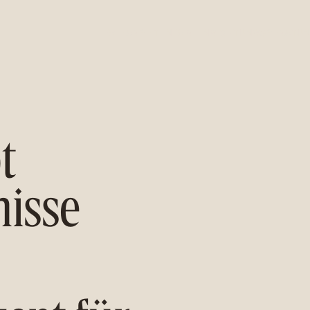
W
W
N
N
C
H
N
G
A
R
B
R
R
U
S
B
R
A
U
E
E
T
E
E
T
E
T
I
I
I
I
I
t
isse