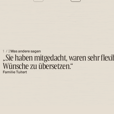
„Sie haben mitgedacht, waren sehr flexi
1
/
2
Was andere sagen
Wünsche zu übersetzen.“
,,Ein ausgezeichnete Erfahrung von An
Familie Tuitert
klar und die Produkte sind von hoher Q
wärmstens empfehlen.''
Liam de Boer