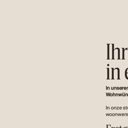
Ih
in
In unsere
Wohnwünsc
In onze st
woonwense