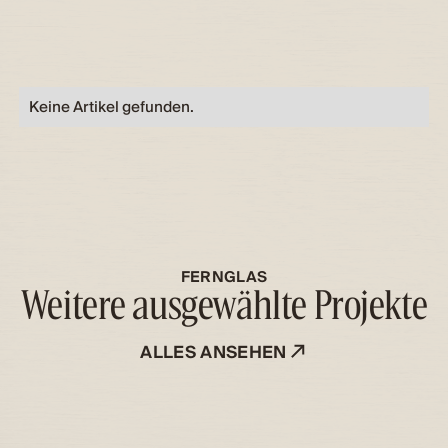
Keine Artikel gefunden.
FERNGLAS
Weitere ausgewählte Projekte
A
L
L
E
S
A
N
S
E
H
E
N