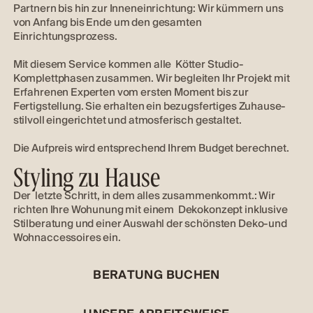
Partnern bis hin zur Inneneinrichtung: Wir kümmern uns
von Anfang bis Ende um den gesamten
Einrichtungsprozess.
Mit diesem Service kommen alle Kötter Studio-
Komplettphasen zusammen. Wir begleiten Ihr Projekt mit
Erfahrenen Experten vom ersten Moment bis zur
Fertigstellung. Sie erhalten ein bezugsfertiges Zuhause-
stilvoll eingerichtet und atmosferisch gestaltet.
Die Aufpreis wird entsprechend Ihrem Budget berechnet.
Styling zu Hause
Der letzte Schritt, in dem alles zusammenkommt.: Wir
richten Ihre Wohunung mit einem Dekokonzept inklusive
Stilberatung und einer Auswahl der schönsten Deko-und
Wohnaccessoires ein.
B
E
R
A
T
U
N
G
B
U
C
H
E
N