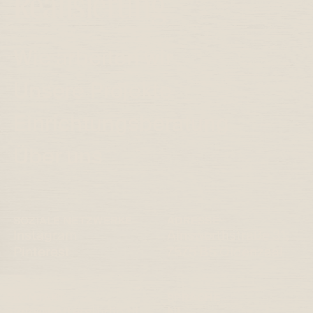
Realisierung
Wie arbeiten wir
Unsere Projekte
Einrichtungsberatung
Über uns
SOZIALE NETZWERKE
ADRESSE
Instagram
Ainsworthstraße 31,
Pinterest
7575 BS Oldenzaal
KONTAKT
SPRACHE
info@kotterstudio.nl
NL